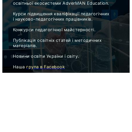
освітньої екосистеми AdverMAN Education.
Курси підвищення кваліфікації педагогічних
і науково-педагогічних працівників.
Конкурси педагогічної майстерності.
Публікація освітніх статей і методичних
матеріалів.
Новини освіти України і світу.
Наша
група в Facebook
Наша
сторінка в Facebook
Найближчі
мистецькі і педагогічні конкурси
,
корисні для атестації педагогів.
AdverMAN Academy
Освітня мережа AdverMAN Education
ПЕДАГОГІЧНІ КОНКУРСИ