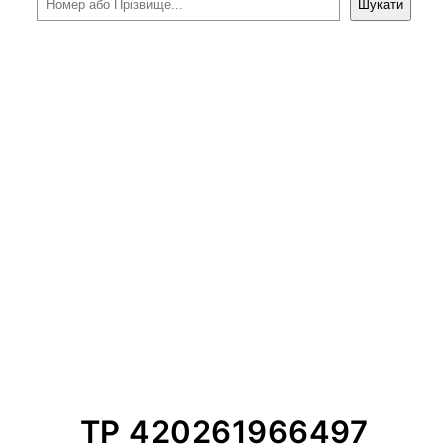
Шукати
TP 420261966497