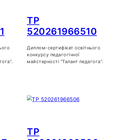
TP
1
520261966510
ього
Диплом-сертифікат освітнього
конкурсу педагогічної
гога”.
майстерності “Талант педагога”.
TP