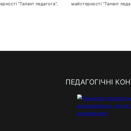
ерності “Талант педагога”.
майстерності “Талант педа
ПЕДАГОГІЧНІ КО