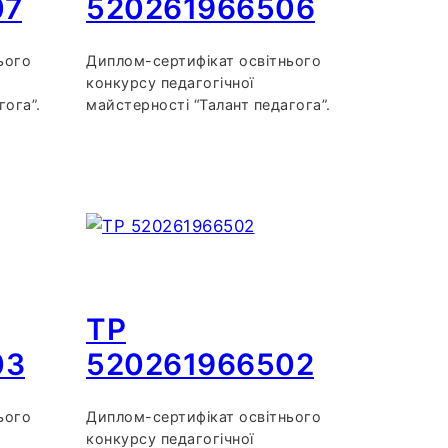
07
520261966506
ього
Диплом-сертифікат освітнього
конкурсу педагогічної
гога”.
майстерності “Талант педагога”.
TP
03
520261966502
ього
Диплом-сертифікат освітнього
конкурсу педагогічної