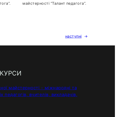
гога”.
майстерності “Талант педагога”.
наступні
→
НКУРСИ