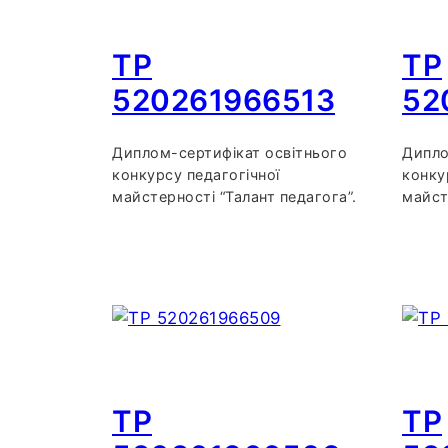
TP
TP
520261966513
52
Диплом-сертифікат освітнього
Дипло
конкурсу педагогічної
конку
майстерності “Талант педагога”.
майст
TP
TP