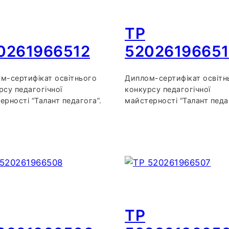
TP
0261966512
52026196651
м-сертифікат освітнього
Диплом-сертифікат освітн
рсу педагогічної
конкурсу педагогічної
ерності “Талант педагога”.
майстерності “Талант педа
TP