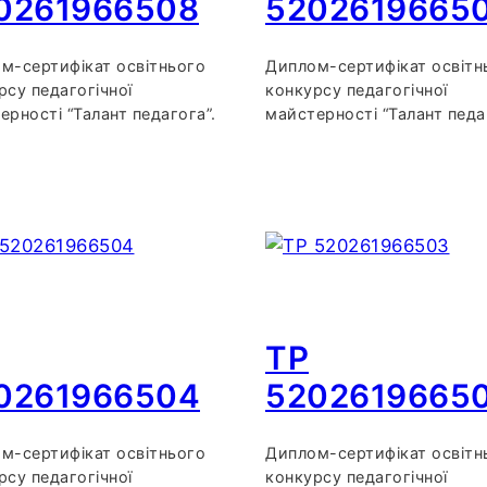
0261966508
5202619665
м-сертифікат освітнього
Диплом-сертифікат освітн
рсу педагогічної
конкурсу педагогічної
ерності “Талант педагога”.
майстерності “Талант педа
TP
0261966504
5202619665
м-сертифікат освітнього
Диплом-сертифікат освітн
рсу педагогічної
конкурсу педагогічної