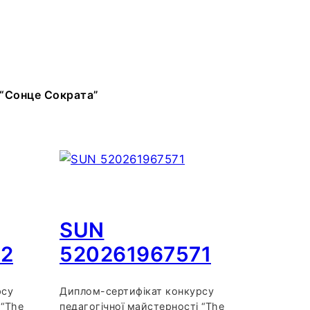
 “Сонце Сократа”
SUN
72
520261967571
рсу
Диплом-сертифікат конкурсу
 “The
педагогічної майстерності “The