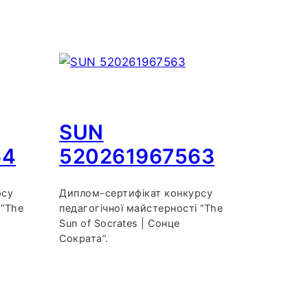
SUN
64
520261967563
рсу
Диплом-сертифікат конкурсу
 “The
педагогічної майстерності “The
Sun of Socrates | Сонце
Сократа”.