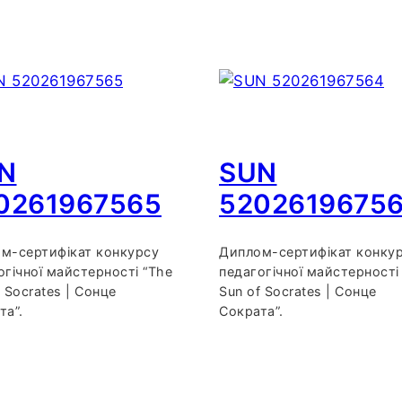
N
SUN
0261967565
5202619675
м-сертифікат конкурсу
Диплом-сертифікат конку
огічної майстерності “The
педагогічної майстерності
 Socrates | Сонце
Sun of Socrates | Сонце
та”.
Сократа”.