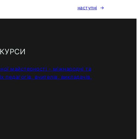
наступні
→
НКУРСИ