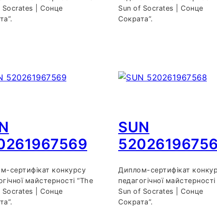
 Socrates | Сонце
Sun of Socrates | Сонце
та”.
Сократа”.
N
SUN
0261967569
5202619675
м-сертифікат конкурсу
Диплом-сертифікат конку
огічної майстерності “The
педагогічної майстерності
 Socrates | Сонце
Sun of Socrates | Сонце
та”.
Сократа”.