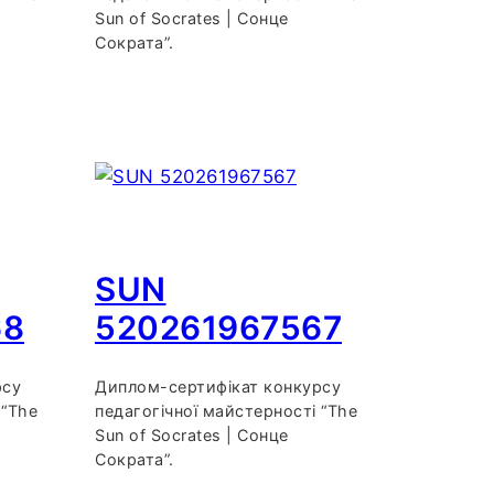
Sun of Socrates | Сонце
Сократа”.
SUN
68
520261967567
рсу
Диплом-сертифікат конкурсу
 “The
педагогічної майстерності “The
Sun of Socrates | Сонце
Сократа”.