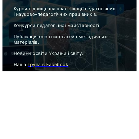
Курси підвищення кваліфікації педагогічних
і науково-педагогічних працівників.
Конкурси педагогічної майстерності.
Публікація освітніх статей і методичних
матеріалів.
Новини освіти України і світу.
Наша
група в Facebook
Наша
сторінка в Facebook
Найближчі
мистецькі і педагогічні конкурси
,
корисні для атестації педагогів.
AdverMAN Academy
Освітня мережа AdverMAN Education
ПЕДАГОГІЧНІ КОНКУРСИ