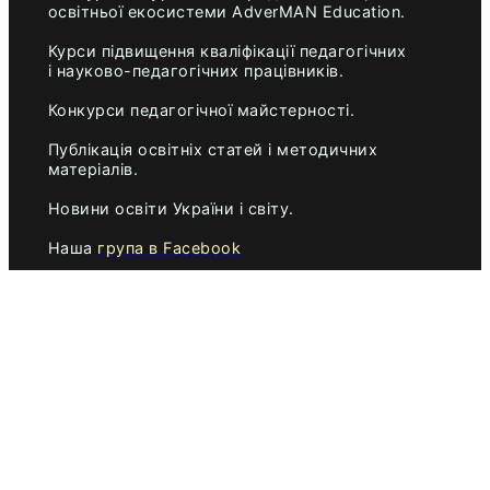
освітньої екосистеми AdverMAN Education.
Курси підвищення кваліфікації педагогічних
і науково-педагогічних працівників.
Конкурси педагогічної майстерності.
Публікація освітніх статей і методичних
матеріалів.
Новини освіти України і світу.
Наша
група в Facebook
Наша
сторінка в Facebook
Найближчі
мистецькі і педагогічні конкурси
,
корисні для атестації педагогів.
AdverMAN Academy
Освітня мережа AdverMAN Education
ПЕДАГОГІЧНІ КОНКУРСИ