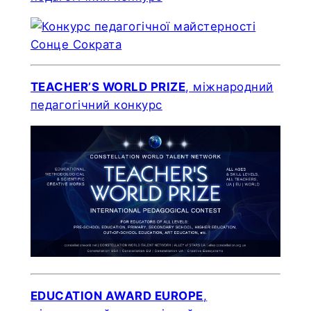
TEACHER’S WORLD PRIZE
, міжнародний
педагогічний конкурс
EDUCATION AWARD EUROPE
,