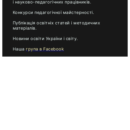
і науково-педагогічних працівників.
Конкурси педагогічної майстерності.
Публікація освітніх статей і методичних
матеріалів.
Новини освіти України і світу.
Наша
група в Facebook
Наша
сторінка в Facebook
Найближчі
мистецькі і педагогічні конкурси
,
корисні для атестації педагогів.
AdverMAN Academy
Освітня мережа AdverMAN Education
ПЕДАГОГІЧНІ КОНКУРСИ