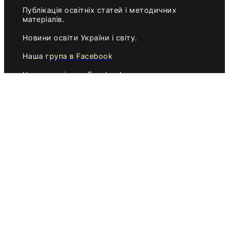
Публікація освітніх статей і методичних
матеріалів.
Новини освіти України і світу.
Наша
група в Facebook
Наша
сторінка в Facebook
Найближчі
мистецькі і педагогічні конкурси
,
корисні для атестації педагогів.
AdverMAN Academy
Освітня мережа AdverMAN Education
ПЕДАГОГІЧНІ КОНКУРСИ