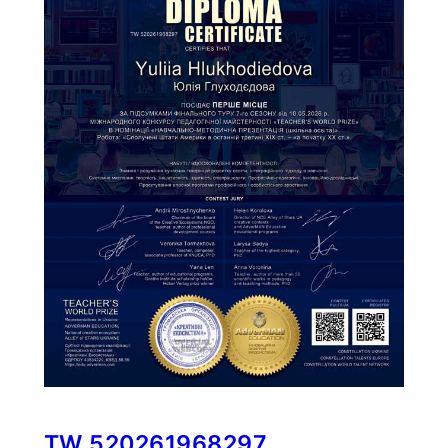
TW 520261968297